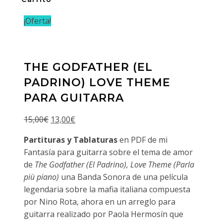
¡Oferta!
THE GODFATHER (EL
PADRINO) LOVE THEME
PARA GUITARRA
El
El
15,00
€
13,00
€
precio
precio
Partituras y Tablaturas
en PDF de mi
original
actual
Fantasía para guitarra sobre el tema de amor
era:
es:
de
The Godfather (El Padrino), Love Theme (Parla
15,00€.
13,00€.
più piano)
una Banda Sonora de una película
legendaria sobre la mafia italiana compuesta
por Nino Rota, ahora en un arreglo para
guitarra realizado por Paola Hermosín que