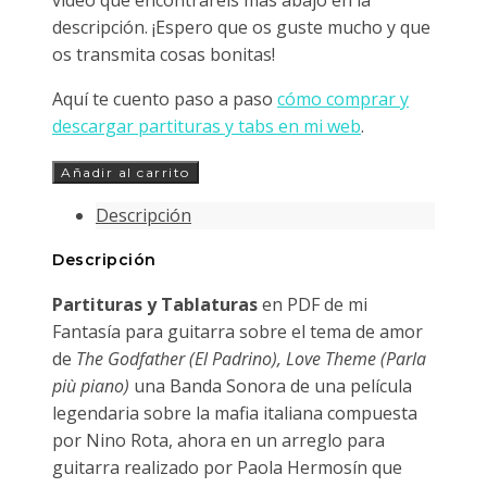
descripción. ¡Espero que os guste mucho y que
os transmita cosas bonitas!
Aquí te cuento paso a paso
cómo comprar y
descargar partituras y tabs en mi web
.
The
Añadir al carrito
Godfather
Descripción
(El
Padrino)
Descripción
Love
Partituras y Tablaturas
en PDF de mi
Theme
Fantasía para guitarra sobre el tema de amor
para
de
The Godfather (El Padrino), Love Theme (Parla
Guitarra
più piano)
una Banda Sonora de una película
cantidad
legendaria sobre la mafia italiana compuesta
por Nino Rota, ahora en un arreglo para
guitarra realizado por Paola Hermosín que