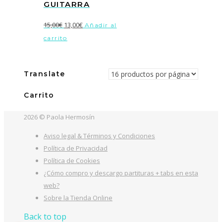
GUITARRA
El
El
15,00
€
13,00
€
Añadir al
precio
precio
carrito
original
actual
era:
es:
15,00€.
13,00€.
Translate
Carrito
2026 © Paola Hermosín
Aviso legal & Términos y Condiciones
Política de Privacidad
Política de Cookies
¿Cómo compro y descargo partituras + tabs en esta
web?
Sobre la Tienda Online
Back to top