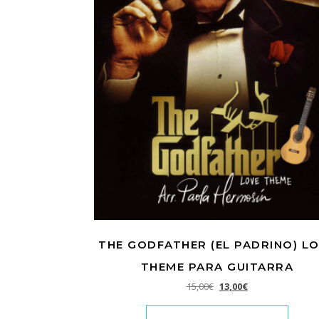
THE GODFATHER (EL PADRINO) L
THEME PARA GUITARRA
El precio original era: 1
El precio actual e
15,00
€
13,00
€