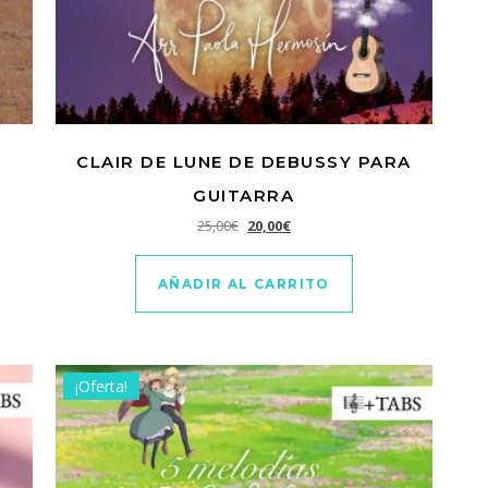
CLAIR DE LUNE DE DEBUSSY PARA
GUITARRA
El precio original era: 25,00€.
El precio actual es: 20,00€.
25,00
€
20,00
€
AÑADIR AL CARRITO
¡Oferta!