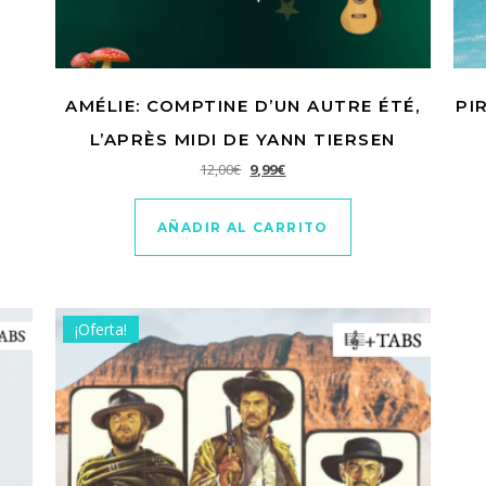
AMÉLIE: COMPTINE D’UN AUTRE ÉTÉ,
PI
L’APRÈS MIDI DE YANN TIERSEN
El precio original era: 12,00€.
El precio actual es: 9,99€.
12,00
€
9,99
€
AÑADIR AL CARRITO
¡Oferta!