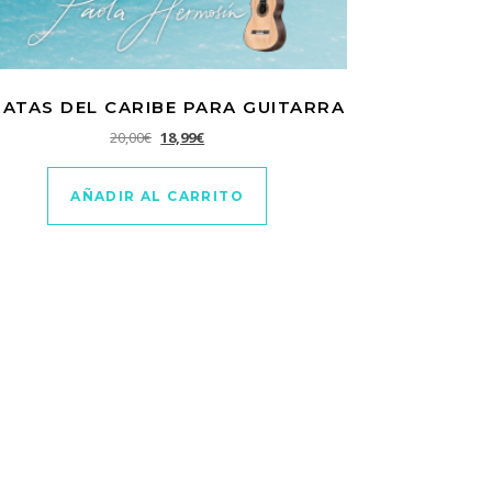
RATAS DEL CARIBE PARA GUITARRA
El precio original era: 20,00€.
El precio actual es: 18,99€.
20,00
€
18,99
€
AÑADIR AL CARRITO