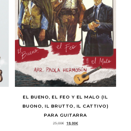
EL BUENO, EL FEO Y EL MALO (IL
BUONO, IL BRUTTO, IL CATTIVO)
8,00€.
s: 12,00€.
PARA GUITARRA
El precio original era: 25,00€.
El precio actual es: 18,00€.
25,00
€
18,00
€