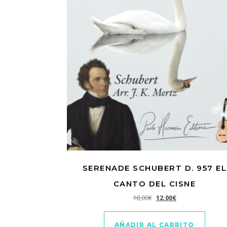
SERENADE SCHUBERT D. 957 EL
CANTO DEL CISNE
El precio original era: 1
El precio actual e
18,00
€
12,00
€
AÑADIR AL CARRITO