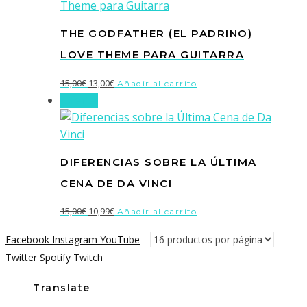
THE GODFATHER (EL PADRINO)
LOVE THEME PARA GUITARRA
El
El
15,00
€
13,00
€
Añadir al carrito
¡Oferta!
precio
precio
original
actual
era:
es:
15,00€.
13,00€.
DIFERENCIAS SOBRE LA ÚLTIMA
CENA DE DA VINCI
El
El
15,00
€
10,99
€
Añadir al carrito
precio
precio
Facebook
Instagram
YouTube
original
actual
Twitter
Spotify
Twitch
era:
es:
15,00€.
10,99€.
Translate