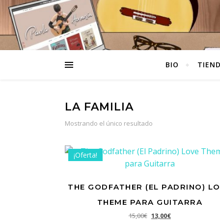
BIO
TIEN
LA FAMILIA
Mostrando el único resultado
¡Oferta!
THE GODFATHER (EL PADRINO) L
THEME PARA GUITARRA
El precio original era: 1
El precio actual e
15,00
€
13,00
€