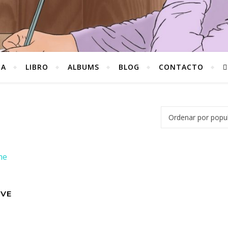
DA
LIBRO
ALBUMS
BLOG
CONTACTO
OVE
5,00€.
s: 13,00€.