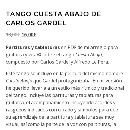
TANGO CUESTA ABAJO DE
CARLOS GARDEL
El precio original era: 18,00€.
El precio actual es: 16,00€.
18,00
€
16,00
€
Partituras y tablaturas
en PDF de mi arreglo para
guitarra y voz © sobre el tango
Cuesta Abajo
,
compuesto por Carlos Gardel y Alfredo Le Pera.
Este tango se incluyó en la película del mismo nombre
Cuesta Abajo
que Gardel protagonizaba. En mi versión
he querido llevarla a un estilo más rítmico y tradicional
del tango. Incluye las partituras y tablaturas para
guitarra, el acompañamiento incluyendo acordes y
rasgueos indicados con cifrado y símbolos para que
su aprendizaje de la partitura y tablatura sea muy
visual, así como la parte de la voz con partituras, la