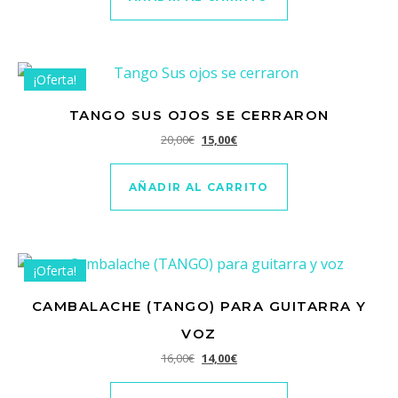
¡Oferta!
TANGO SUS OJOS SE CERRARON
El precio original era: 20,00€.
El precio actual es: 15,00€.
20,00
€
15,00
€
AÑADIR AL CARRITO
¡Oferta!
CAMBALACHE (TANGO) PARA GUITARRA Y
VOZ
El precio original era: 16,00€.
El precio actual es: 14,00€.
16,00
€
14,00
€