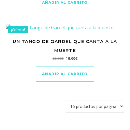
AÑADIR AL CARRITO
¡Oferta!
UN TANGO DE GARDEL QUE CANTA A LA
MUERTE
El precio original era: 22,00€.
El precio actual es: 19,00€.
22,00
€
19,00
€
AÑADIR AL CARRITO