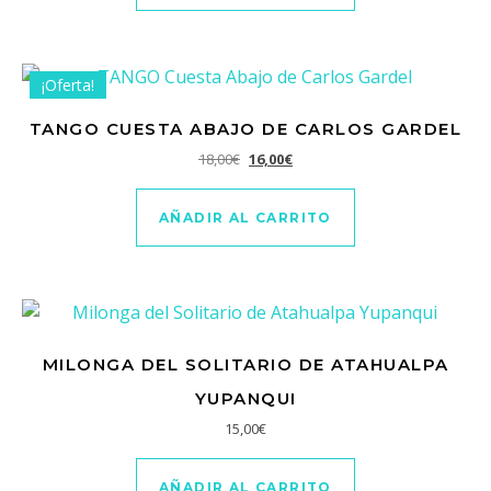
¡Oferta!
TANGO CUESTA ABAJO DE CARLOS GARDEL
El precio original era: 18,00€.
El precio actual es: 16,00€.
18,00
€
16,00
€
AÑADIR AL CARRITO
MILONGA DEL SOLITARIO DE ATAHUALPA
YUPANQUI
15,00
€
AÑADIR AL CARRITO