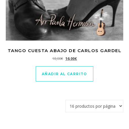
TANGO CUESTA ABAJO DE CARLOS GARDEL
El precio original era: 18,00€.
El precio actual es: 16,00€.
18,00
€
16,00
€
AÑADIR AL CARRITO