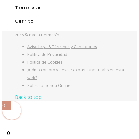
18,00€.
16,00€.
Translate
Carrito
2026 © Paola Hermosín
Aviso legal & Términos y Condiciones
Política de Privacidad
Política de Cookies
¿Cómo compro y descargo partituras + tabs en esta
web?
Sobre la Tienda Online
Back to top
0
0