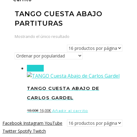
TANGO CUESTA ABAJO
PARTITURAS
Mostrando el único resultado
¡Oferta!
TANGO CUESTA ABAJO DE
CARLOS GARDEL
El
El
18,00
€
16,00
€
Añadir al carrito
precio
precio
Facebook
Instagram
YouTube
original
actual
Twitter
Spotify
Twitch
era:
es: