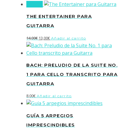
¡Oferta!
THE ENTERTAINER PARA
GUITARRA
El
El
14,00
€
13,00
€
Añadir al carrito
precio
precio
original
actual
era:
es:
BACH: PRELUDIO DE LA SUITE NO.
14,00€.
13,00€.
1 PARA CELLO TRANSCRITO PARA
GUITARRA
8,00
€
Añadir al carrito
GUÍA 5 ARPEGIOS
IMPRESCINDIBLES