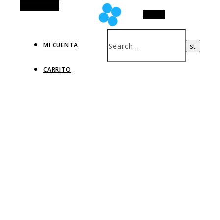
Alt Sidebar
Search
MI CUENTA
CARRITO