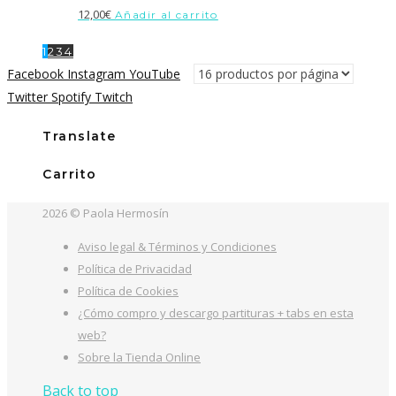
12,00
€
Añadir al carrito
1
2
3
4
Facebook
Instagram
YouTube
Twitter
Spotify
Twitch
Translate
Carrito
2026 © Paola Hermosín
Aviso legal & Términos y Condiciones
Política de Privacidad
Política de Cookies
¿Cómo compro y descargo partituras + tabs en esta
web?
Sobre la Tienda Online
Back to top