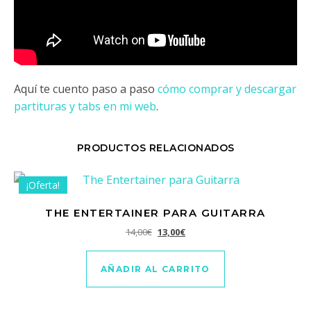
Aquí te cuento paso a paso
cómo comprar y descargar
partituras y tabs en mi web
.
PRODUCTOS RELACIONADOS
¡Oferta!
THE ENTERTAINER PARA GUITARRA
El precio original era: 14,00€.
El precio actual es: 13,00€.
14,00
€
13,00
€
AÑADIR AL CARRITO