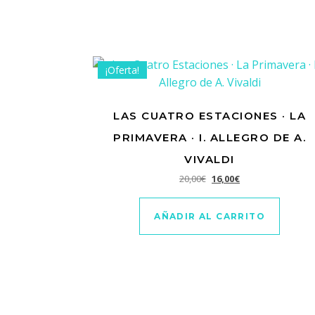
¡Oferta!
LAS CUATRO ESTACIONES · LA
PRIMAVERA · I. ALLEGRO DE A.
VIVALDI
El precio original era: 20
El precio actual es
20,00
€
16,00
€
AÑADIR AL CARRITO