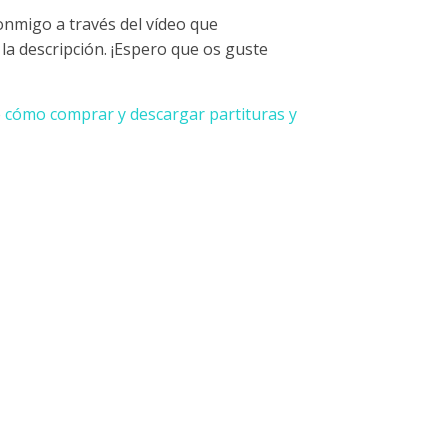
conmigo a través del vídeo que
la descripción. ¡Espero que os guste
o
cómo comprar y descargar partituras y
(Turkish March) K. 331 cantidad