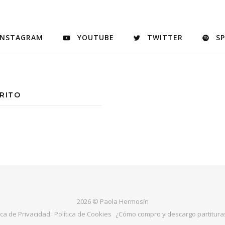
INSTAGRAM
YOUTUBE
TWITTER
S
RITO
2026 © Paola Hermosín
ica de Privacidad
Política de Cookies
¿Cómo compro y descargo partituras