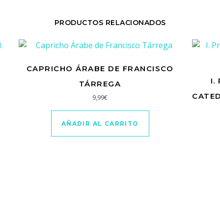
PRODUCTOS RELACIONADOS
CAPRICHO ÁRABE DE FRANCISCO
I
TÁRREGA
CATED
9,99
€
,00€.
: 16,00€.
AÑADIR AL CARRITO