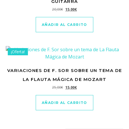
GUITARRA
El precio original era: 20,00€.
El precio actual es: 15,00€.
20,00
€
15,00
€
AÑADIR AL CARRITO
¡Oferta!
VARIACIONES DE F. SOR SOBRE UN TEMA DE
LA FLAUTA MÁGICA DE MOZART
El precio original era: 25,00€.
El precio actual es: 15,00€.
25,00
€
15,00
€
AÑADIR AL CARRITO