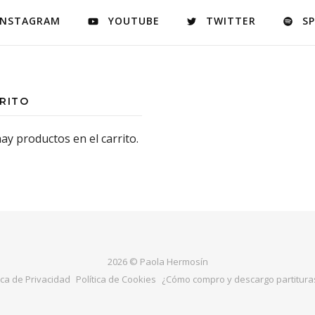
INSTAGRAM
YOUTUBE
TWITTER
S
RITO
ay productos en el carrito.
2026 © Paola Hermosín
ica de Privacidad
Política de Cookies
¿Cómo compro y descargo partituras