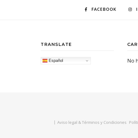
FACEBOOK
TRANSLATE
CAR
No h
Español
Aviso legal & Términos y Condiciones
Polít