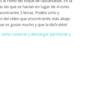
 al ritmo del toque de castañuelas. En la
as las que se hacían en lugar de 4 como
ontraréis 3 letras. Podéis oírlo y
és del vídeo que encontraréis más abajo
que os guste mucho y que la disfrutéis!
o
cómo comprar y descargar partituras y
ntidad