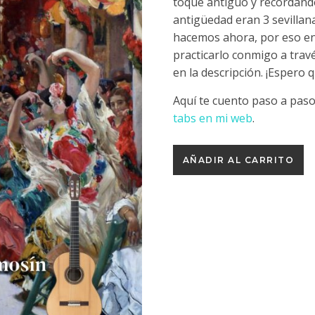
toque antiguo y recordando
antigüedad eran 3 sevillan
hacemos ahora, por eso enc
practicarlo conmigo a trav
en la descripción. ¡Espero 
Aquí te cuento paso a pas
tabs en mi web
.
Sevillanas del siglo XVIII ca
AÑADIR AL CARRITO