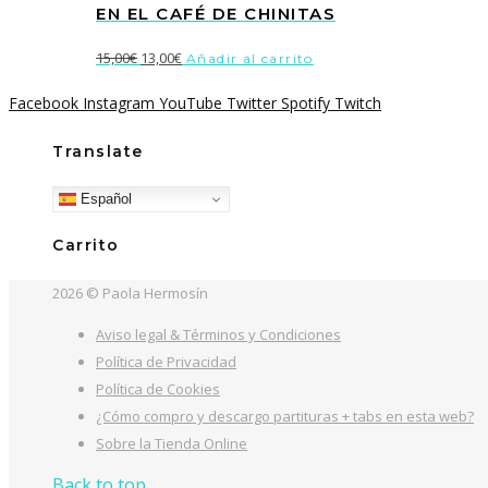
EN EL CAFÉ DE CHINITAS
El
El
15,00
€
13,00
€
Añadir al carrito
precio
precio
Facebook
Instagram
YouTube
Twitter
Spotify
Twitch
original
actual
era:
es:
Translate
15,00€.
13,00€.
Español
Carrito
2026 © Paola Hermosín
Aviso legal & Términos y Condiciones
Política de Privacidad
Política de Cookies
¿Cómo compro y descargo partituras + tabs en esta web?
Sobre la Tienda Online
Back to top