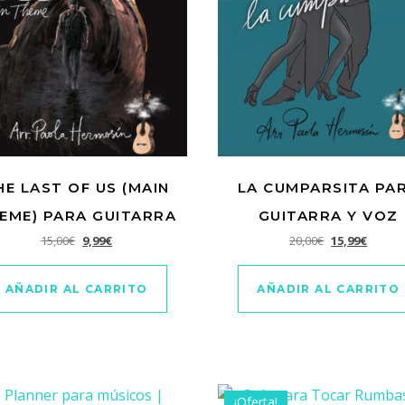
HE LAST OF US (MAIN
LA CUMPARSITA PA
EME) PARA GUITARRA
GUITARRA Y VOZ
El precio original era: 15,00€.
El precio actual es: 9,99€.
El precio origi
El prec
15,00
€
9,99
€
20,00
€
15,99
€
AÑADIR AL CARRITO
AÑADIR AL CARRITO
¡Oferta!