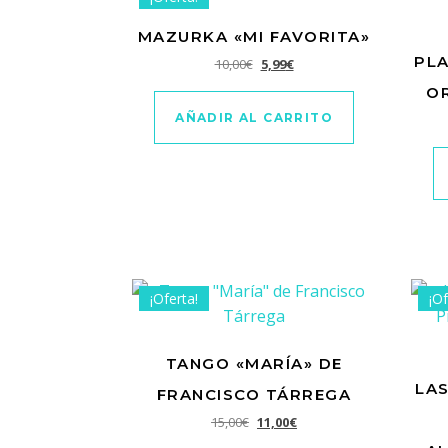
MAZURKA «MI FAVORITA»
PLA
El precio original era: 10,00€.
El precio actual es: 5,99€.
10,00
€
5,99
€
O
AÑADIR AL CARRITO
¡Oferta!
¡Of
TANGO «MARÍA» DE
LA
FRANCISCO TÁRREGA
El precio original era: 15,00€.
El precio actual es: 11,00€
15,00
€
11,00
€