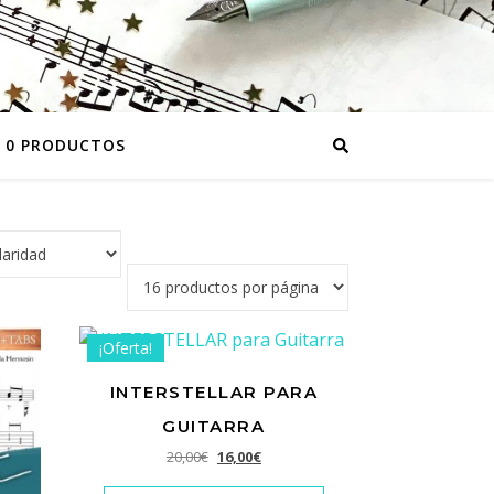
0 PRODUCTOS
¡Oferta!
INTERSTELLAR PARA
GUITARRA
El precio original era: 20,00€.
El precio actual es: 16,00€.
20,00
€
16,00
€