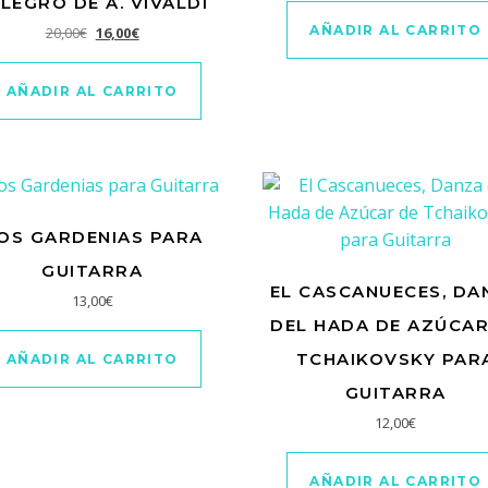
LEGRO DE A. VIVALDI
El precio original era: 20,00€.
El precio actual es: 16,00€.
AÑADIR AL CARRITO
20,00
€
16,00
€
AÑADIR AL CARRITO
OS GARDENIAS PARA
GUITARRA
EL CASCANUECES, DA
13,00
€
DEL HADA DE AZÚCAR
TCHAIKOVSKY PAR
AÑADIR AL CARRITO
GUITARRA
12,00
€
AÑADIR AL CARRITO