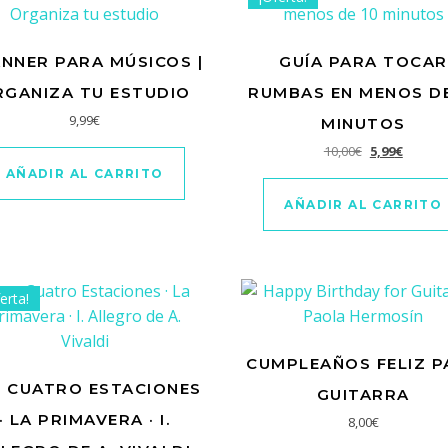
NNER PARA MÚSICOS |
GUÍA PARA TOCAR
RGANIZA TU ESTUDIO
RUMBAS EN MENOS DE
9,99
€
MINUTOS
El precio orig
El preci
10,00
€
5,99
€
AÑADIR AL CARRITO
AÑADIR AL CARRITO
erta!
CUMPLEAÑOS FELIZ P
S CUATRO ESTACIONES
GUITARRA
· LA PRIMAVERA · I.
.
8,00
€