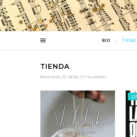
BIO
TIEND
TIENDA
Ordenado por p
Mostrando 33–48 de 217 resultados
¡Of