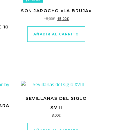
SON JAROCHO «LA BRUJA»
El precio original era: 18,00€.
El precio actual es: 15,00€.
18,00
€
15,00
€
 10
AÑADIR AL CARRITO
inal era: 10,00€.
o actual es: 5,99€.
SEVILLANAS DEL SIGLO
ARA
XVIII
8,00
€