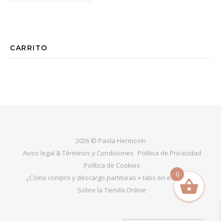
CARRITO
2026 © Paola Hermosín
Aviso legal & Términos y Condiciones
Política de Privacidad
Política de Cookies
0
¿Cómo compro y descargo partituras + tabs en esta web?
Sobre la Tienda Online