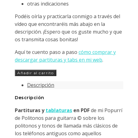
otras indicaciones
Podéis oírla y practicarla conmigo a través del
vídeo que encontraréis más abajo en la
descripción. ¡Espero que os guste mucho y que
os transmita cosas bonitas!
Aquí te cuento paso a paso
cómo comprar y
descargar partituras y tabs en mi web
.
Popurrí
Añadir al carrito
de
Descripción
Politonos
para
Descripción
Guitarra
Partituras y
tablaturas
en PDF
de mi Popurrí
cantidad
de Politonos para guitarra © sobre los
politonos y tonos de llamada más clásicos de
los teléfonos antiguos como aquellos