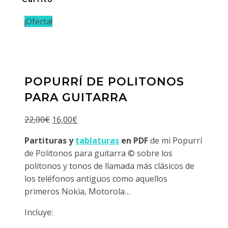
¡Oferta!
POPURRÍ DE POLITONOS
PARA GUITARRA
El
El
22,00
€
16,00
€
precio
precio
Partituras y
tablaturas
en PDF
de mi Popurrí
original
actual
de Politonos para guitarra © sobre los
era:
es:
politonos y tonos de llamada más clásicos de
22,00€.
16,00€.
los teléfonos antiguos como aquellos
primeros Nokia, Motorola…
Incluye: