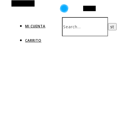
Alt Sidebar
Search
MI CUENTA
CARRITO