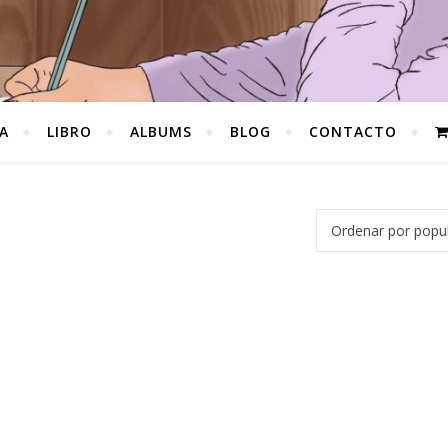
A
LIBRO
ALBUMS
BLOG
CONTACTO
2,00€.
s: 16,00€.