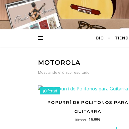
BIO
TIEND
MOTOROLA
Mostrando el único resultado
¡Oferta!
POPURRÍ DE POLITONOS PARA
GUITARRA
El precio original era: 2
El precio actual e
22,00
€
16,00
€