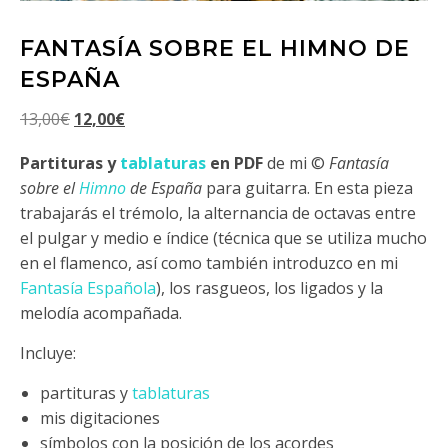
FANTASÍA SOBRE EL HIMNO DE
ESPAÑA
El precio original era: 13,00€.
El precio actual es: 12,00€.
13,00
€
12,00
€
Partituras y
tablaturas
en PDF
de mi ©
Fantasía
sobre el
Himno
de España
para guitarra. En esta pieza
trabajarás el trémolo, la alternancia de octavas entre
el pulgar y medio e índice (técnica que se utiliza mucho
en el flamenco, así como también introduzco en mi
Fantasía Española
), los rasgueos, los ligados y la
melodía acompañada.
Incluye:
partituras y
tablaturas
mis digitaciones
símbolos con la posición de los acordes