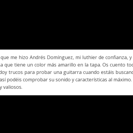
 que me hizo Andrés Domínguez, mi luthier de confianza, y 
a que tiene un color más amarillo en la tapa. Os cuento to
 doy trucos para probar una guitarra cuando estáis buscan
así podéis comprobar su sonido y características al máximo. 
y valiosos.