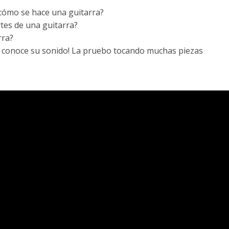
cómo se hace una guitarra?
tes de una guitarra?
rra?
A, conoce su sonido! La pruebo tocando muchas piezas