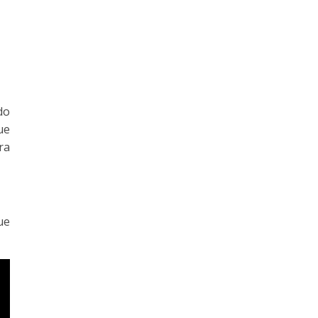
do
ue
ra
ue