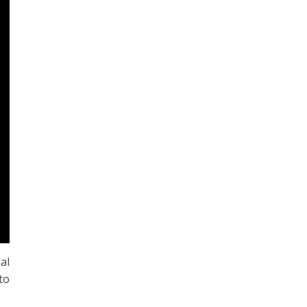
al
to