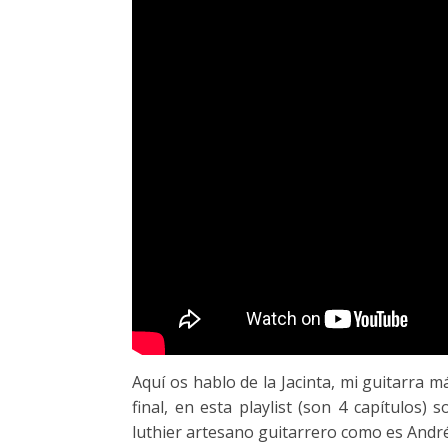
Aquí os hablo de la Jacinta, mi guitarra m
final, en esta playlist (son 4 capítulos
luthier artesano guitarrero como es And