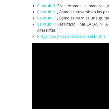
Capítulo 1
: Presentamos las maderas, ¿
Capítulo 2
: ¿Cómo se ensamblan las par
Capítulo 3
: ¿Cómo se barniza una guita
Capítulo 4
: Resultado Final: LA JACINT
diferentes
Preguntas y Respuestas con el Luthier