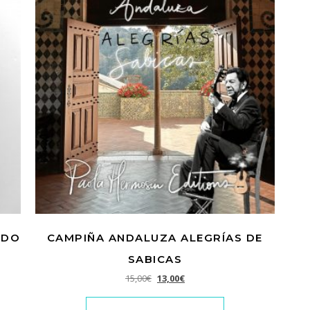
NDO
CAMPIÑA ANDALUZA ALEGRÍAS DE
SABICAS
El precio original era: 15,00€.
El precio actual es: 13,00€.
15,00
€
13,00
€