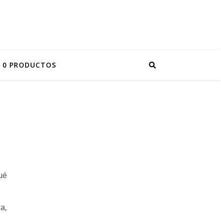
0 PRODUCTOS
ué
a,