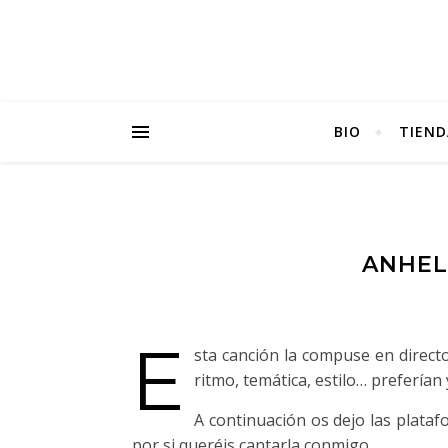
BIO
TIEND
ANHEL
E
sta canción la compuse en direc
ritmo, temática, estilo… preferían
A continuación os dejo las platafo
por si queréis cantarla conmigo.