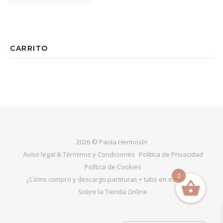
CARRITO
2026 © Paola Hermosín
Aviso legal & Términos y Condiciones
Política de Privacidad
Política de Cookies
0
¿Cómo compro y descargo partituras + tabs en esta web?
Sobre la Tienda Online