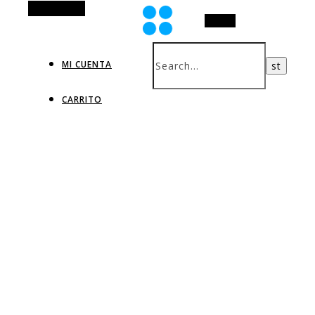
Alt Sidebar
Search
MI CUENTA
CARRITO