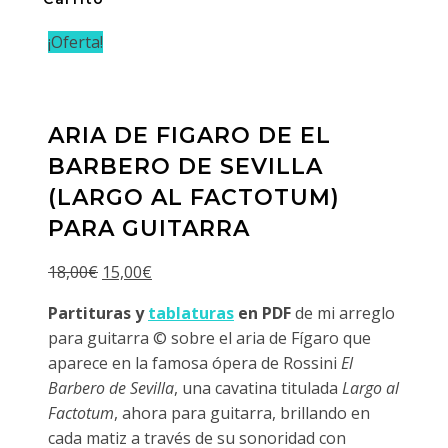
¡Oferta!
ARIA DE FIGARO DE EL
BARBERO DE SEVILLA
(LARGO AL FACTOTUM)
PARA GUITARRA
El
El
18,00
€
15,00
€
precio
precio
Partituras y
tablaturas
en PDF
de mi arreglo
original
actual
para guitarra © sobre el aria de Fígaro que
era:
es:
aparece en la famosa ópera de Rossini
El
18,00€.
15,00€.
Barbero de Sevilla
, una cavatina titulada
Largo al
Factotum
, ahora para guitarra, brillando en
cada matiz a través de su sonoridad con