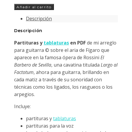
Aria
Añadir al carrito
de
Descripción
Figaro
de
Descripción
El
Partituras y
tablaturas
en PDF
de mi arreglo
Barbero
para guitarra © sobre el aria de Fígaro que
de
aparece en la famosa ópera de Rossini
El
Sevilla
Barbero de Sevilla
, una cavatina titulada
Largo al
(Largo
Factotum
, ahora para guitarra, brillando en
al
cada matiz a través de su sonoridad con
Factotum)
técnicas como los ligados, los rasgueos o los
para
arpegios.
guitarra
cantidad
Incluye:
partituras y
tablaturas
partituras para la voz