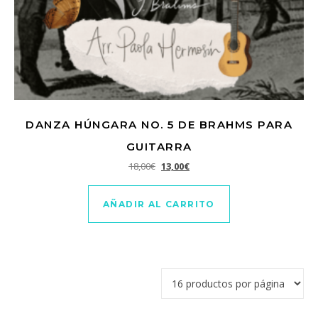
DANZA HÚNGARA NO. 5 DE BRAHMS PARA
GUITARRA
El precio original era: 18,00€.
El precio actual es: 13,00€.
18,00
€
13,00
€
AÑADIR AL CARRITO