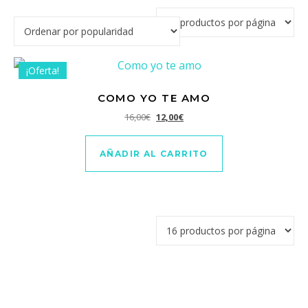
¡Oferta!
COMO YO TE AMO
El precio original era: 16,00€.
El precio actual es: 12,00€.
16,00
€
12,00
€
AÑADIR AL CARRITO