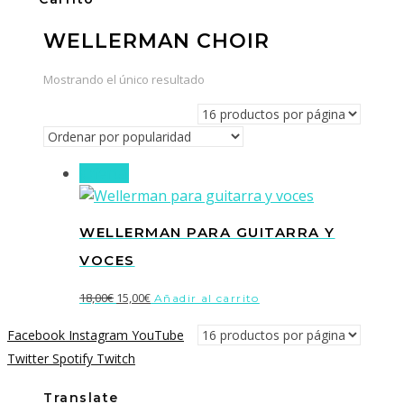
WELLERMAN CHOIR
Mostrando el único resultado
¡Oferta!
WELLERMAN PARA GUITARRA Y
VOCES
El
El
18,00
€
15,00
€
Añadir al carrito
precio
precio
Facebook
Instagram
YouTube
original
actual
Twitter
Spotify
Twitch
era:
es:
18,00€.
15,00€.
Translate