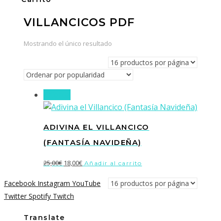
VILLANCICOS PDF
Mostrando el único resultado
¡Oferta!
ADIVINA EL VILLANCICO
(FANTASÍA NAVIDEÑA)
El
El
25,00
€
18,00
€
Añadir al carrito
precio
precio
Facebook
Instagram
YouTube
original
actual
Twitter
Spotify
Twitch
era:
es:
25,00€.
18,00€.
Translate