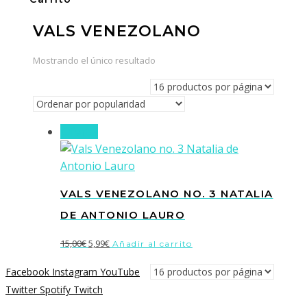
VALS VENEZOLANO
Mostrando el único resultado
¡Oferta!
VALS VENEZOLANO NO. 3 NATALIA
DE ANTONIO LAURO
El
El
15,00
€
5,99
€
Añadir al carrito
precio
precio
Facebook
Instagram
YouTube
original
actual
Twitter
Spotify
Twitch
era:
es: