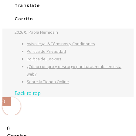
15,00€.
5,99€.
Translate
Carrito
2026 © Paola Hermosín
Aviso legal & Términos y Condiciones
Política de Privacidad
Política de Cookies
¿Cómo compro y descargo partituras + tabs en esta
web?
Sobre la Tienda Online
Back to top
0
0