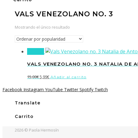
VALS VENEZOLANO NO. 3
Mostrando el único resultado
¡Oferta!
VALS VENEZOLANO NO. 3 NATALIA DE 
El
El
15,00
€
5,99
€
Añadir al carrito
precio
precio
Facebook
Instagram
YouTube
Twitter
Spotify
Twitch
original
actual
era:
es:
Translate
15,00€.
5,99€.
Carrito
2026 © Paola Hermosín