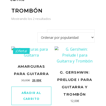
TROMBÓN
Ordenado
Mostrando los 2 resultados
por
popularidad
¡Oferta!
AMARGURAS
G. GERSHWIN:
PARA GUITARRA
PRELUDE I PARA
El
El
30,00
€
20,00
€
precio
precio
GUITARRA Y
original
actual
AÑADIR AL
TROMBÓN
era:
es:
CARRITO
12,00
€
30,00€.
20,00€.