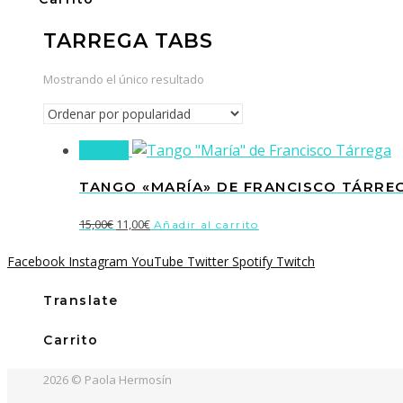
TARREGA TABS
Mostrando el único resultado
¡Oferta!
TANGO «MARÍA» DE FRANCISCO TÁRRE
El
El
15,00
€
11,00
€
Añadir al carrito
precio
precio
Facebook
Instagram
YouTube
Twitter
Spotify
Twitch
original
actual
era:
es:
Translate
15,00€.
11,00€.
Carrito
2026 © Paola Hermosín