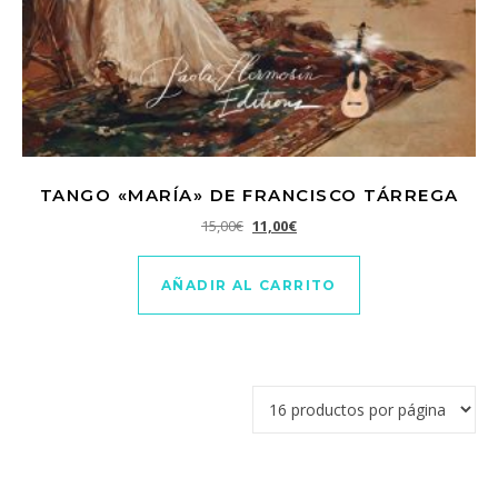
TANGO «MARÍA» DE FRANCISCO TÁRREGA
El precio original era: 15,00€.
El precio actual es: 11,00€.
15,00
€
11,00
€
AÑADIR AL CARRITO