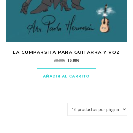
LA CUMPARSITA PARA GUITARRA Y VOZ
El precio original era: 20,00€.
El precio actual es: 15,99€.
20,00
€
15,99
€
AÑADIR AL CARRITO