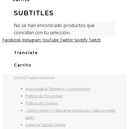
SUBTITLES
No se han encontrado productos que
coincidan con tu selección.
Facebook
Instagram
YouTube
Twitter
Spotify
Twitch
Translate
Carrito
2026 © Paola Hermosín
Aviso legal & Términos y Condiciones
Política de Privacidad
Política de Cookies
¿Cómo compro y descargo partituras + tabs en esta
web?
Sobre la Tienda Online