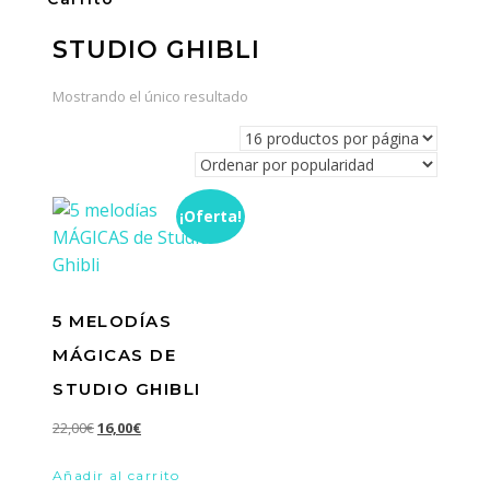
STUDIO GHIBLI
Mostrando el único resultado
¡Oferta!
5 MELODÍAS
MÁGICAS DE
STUDIO GHIBLI
El
El
22,00
€
16,00
€
precio
precio
Añadir al carrito
original
actual