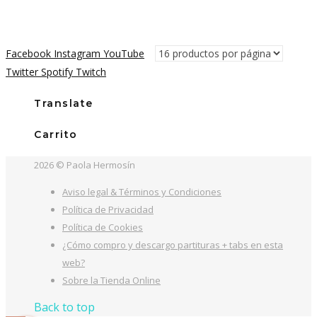
era:
es:
22,00€.
16,00€.
Facebook
Instagram
YouTube
Twitter
Spotify
Twitch
Translate
Carrito
2026 © Paola Hermosín
Aviso legal & Términos y Condiciones
Política de Privacidad
Política de Cookies
¿Cómo compro y descargo partituras + tabs en esta
web?
Sobre la Tienda Online
Back to top