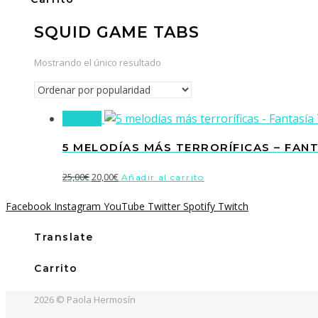
SQUID GAME TABS
Mostrando el único resultado
¡Oferta!
5 MELODÍAS MÁS TERRORÍFICAS – FAN
El
El
25,00
€
20,00
€
Añadir al carrito
precio
precio
Facebook
Instagram
YouTube
Twitter
Spotify
Twitch
original
actual
era:
es:
Translate
25,00€.
20,00€.
Carrito
2026 © Paola Hermosín