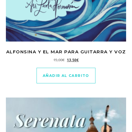
ALFONSINA Y EL MAR PARA GUITARRA Y VOZ
El precio original era: 15,00€.
El precio actual es: 13,50€.
15,00
€
13,50
€
AÑADIR AL CARRITO