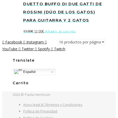
DUETTO BUFFO DI DUE GATTI DE
ROSSINI (DÚO DE LOS GATOS)
PARA GUITARRA Y 2 GATOS
El
El
13,00
€
12,00
€
Añadir al carrito
precio
precio
Facebook
Instagram
original
actual
YouTube
Twitter
Spotify
Twitch
era:
es:
13,00€.
12,00€.
Translate
Español
Carrito
2026 © Paola Hermosín
Aviso legal & Términos y Condiciones
Política de Privacidad
Política de Cookies