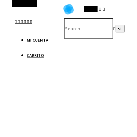
Alt Sidebar
Search
MI CUENTA
CARRITO