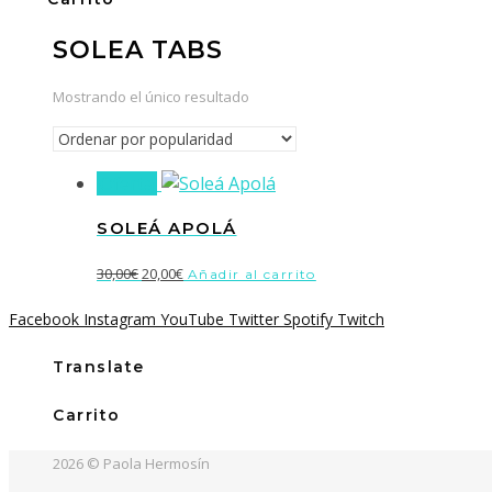
SOLEA TABS
Mostrando el único resultado
¡Oferta!
SOLEÁ APOLÁ
El
El
30,00
€
20,00
€
Añadir al carrito
precio
precio
Facebook
Instagram
YouTube
Twitter
Spotify
Twitch
original
actual
era:
es:
Translate
30,00€.
20,00€.
Carrito
2026 © Paola Hermosín