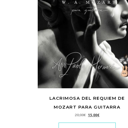
LACRIMOSA DEL REQUIEM DE
MOZART PARA GUITARRA
El precio original era: 2
El precio actual e
20,00
€
15,00
€