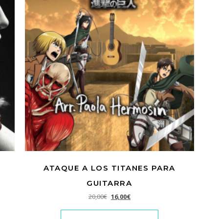
ATAQUE A LOS TITANES PARA
GUITARRA
0,00€.
s: 15,00€.
El precio original era: 20,00€.
El precio actual es: 16,00€.
20,00
€
16,00
€