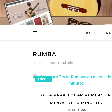
BIO
TIEND
RUMBA
Ordenado por populari
Mostrando los 2 resultados
¡Oferta!
GUÍA PARA TOCAR RUMBAS EN
MENOS DE 10 MINUTOS
El precio original era: 1
El precio actual e
10,00
€
5,99
€