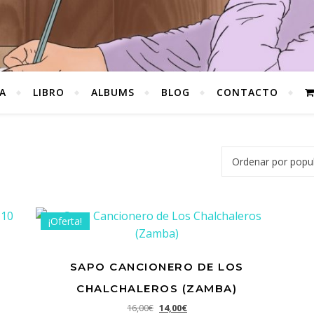
A
LIBRO
ALBUMS
BLOG
CONTACTO
dad
¡Oferta!
SAPO CANCIONERO DE LOS
CHALCHALEROS (ZAMBA)
0,00€.
s: 5,99€.
El precio original era: 16,00€.
El precio actual es: 14,00€.
16,00
€
14,00
€