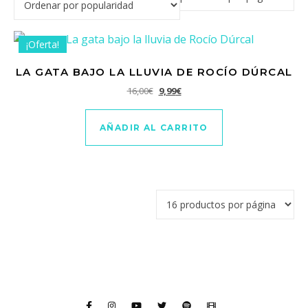
¡Oferta!
LA GATA BAJO LA LLUVIA DE ROCÍO DÚRCAL
El precio original era: 16,00€.
El precio actual es: 9,99€.
16,00
€
9,99
€
AÑADIR AL CARRITO