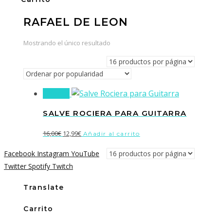
RAFAEL DE LEON
Mostrando el único resultado
¡Oferta!
SALVE ROCIERA PARA GUITARRA
El
El
16,00
€
12,99
€
Añadir al carrito
precio
precio
Facebook
Instagram
YouTube
original
actual
Twitter
Spotify
Twitch
era:
es:
16,00€.
12,99€.
Translate
Carrito