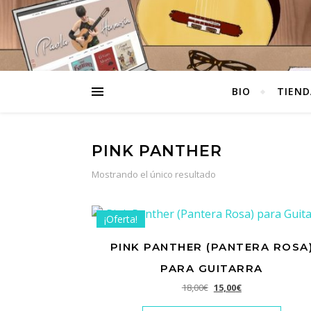
BIO
TIEND
PINK PANTHER
Mostrando el único resultado
¡Oferta!
PINK PANTHER (PANTERA ROSA
PARA GUITARRA
El precio original era: 1
El precio actual e
18,00
€
15,00
€