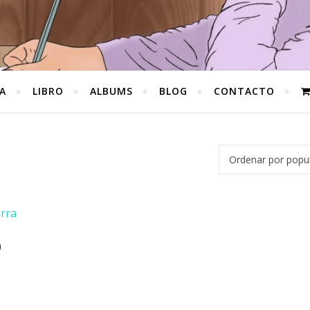
A
LIBRO
ALBUMS
BLOG
CONTACTO
)
8,00€.
s: 15,00€.