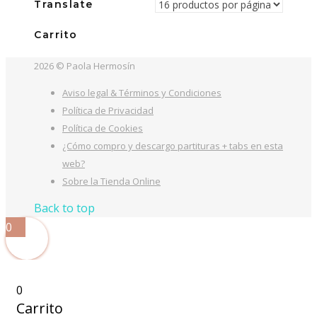
20,00€.
16,00€.
Translate
Carrito
2026 © Paola Hermosín
Aviso legal & Términos y Condiciones
Política de Privacidad
Política de Cookies
¿Cómo compro y descargo partituras + tabs en esta
web?
Sobre la Tienda Online
Back to top
0
0
Carrito