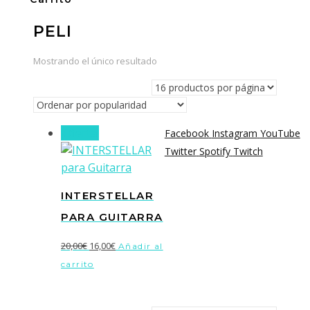
PELI
Mostrando el único resultado
¡Oferta!
Facebook
Instagram
YouTube
Twitter
Spotify
Twitch
INTERSTELLAR
PARA GUITARRA
El
El
20,00
€
16,00
€
Añadir al
precio
precio
carrito
original
actual
era:
es: