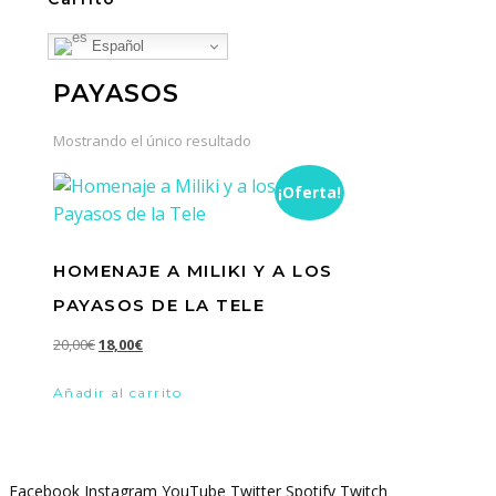
Español
PAYASOS
Mostrando el único resultado
¡Oferta!
HOMENAJE A MILIKI Y A LOS
PAYASOS DE LA TELE
El
El
20,00
€
18,00
€
precio
precio
Añadir al carrito
original
actual
era:
es:
20,00€.
18,00€.
Facebook
Instagram
YouTube
Twitter
Spotify
Twitch