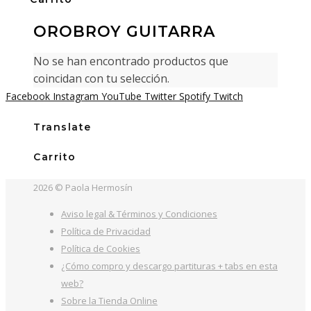
OROBROY GUITARRA
No se han encontrado productos que
coincidan con tu selección.
Facebook
Instagram
YouTube
Twitter
Spotify
Twitch
Translate
Carrito
2026 © Paola Hermosín
Aviso legal & Términos y Condiciones
Política de Privacidad
Política de Cookies
¿Cómo compro y descargo partituras + tabs en esta
web?
Sobre la Tienda Online