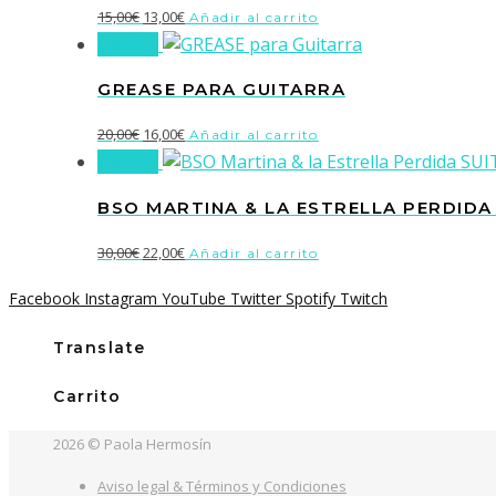
20,00€.
16,00€.
El
El
15,00
€
13,00
€
Añadir al carrito
¡Oferta!
precio
precio
original
actual
GREASE PARA GUITARRA
era:
es:
15,00€.
13,00€.
El
El
20,00
€
16,00
€
Añadir al carrito
¡Oferta!
precio
precio
original
actual
BSO MARTINA & LA ESTRELLA PERDIDA
era:
es:
20,00€.
16,00€.
El
El
30,00
€
22,00
€
Añadir al carrito
precio
precio
Facebook
Instagram
YouTube
Twitter
Spotify
Twitch
original
actual
era:
es:
Translate
30,00€.
22,00€.
Carrito
2026 © Paola Hermosín
Aviso legal & Términos y Condiciones