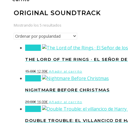
ORIGINAL SOUNDTRACK
Ordenado
Mostrando los 5 resultados
por
popularidad
¡Oferta!
THE LORD OF THE RINGS · EL SEÑOR D
El
El
15,00
€
12,99
€
Añadir al carrito
¡Oferta!
precio
precio
original
actual
NIGHTMARE BEFORE CHRISTMAS
era:
es:
15,00€.
12,99€.
El
El
20,00
€
16,00
€
Añadir al carrito
¡Oferta!
precio
precio
original
actual
DOUBLE TROUBLE: EL VILLANCICO DE 
era:
es: